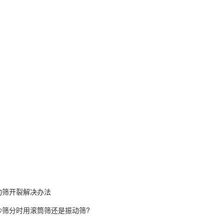
动筛开裂解决办法
砂筛分时用滚筒筛还是振动筛?