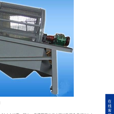
在
司
线
客