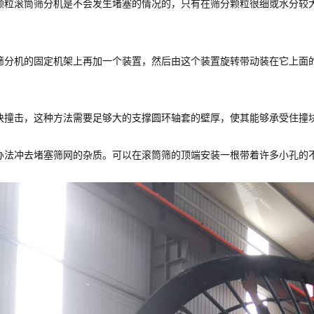
颗粒滚筒筛分机是不会发生堵塞的情况的，只有在筛分颗粒很细或水分较
筛分机的固定机架上再加一个装置，然后由这个装置旋转带动装在它上面
块撞击，这种方法需要足够大的支撑圆环轴套的壁厚，使其能够承受住撞
办法冲去堵塞筛网的杂质。可以在滚筒筛的顶端安装一根带着许多小孔的